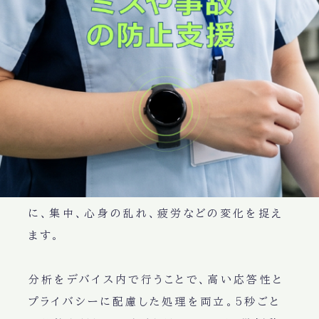
®
Safe-W
（セーフダブリュ）は、一人ひとりの
心身状態を理解し、その人がより良い状態で力
を発揮できるように支援するAIです。
スマートウォッチ内で動作し、心拍の変化から
人の内面や心身状態を分析します。
心身の反応には個人差があるため、平均的な
基準ではなく、利用者自身の心拍の特徴を継続
的に学習。心拍のコヒーレンス状態を手がかり
に、集中、心身の乱れ、疲労などの変化を捉え
ます。
分析をデバイス内で行うことで、高い応答性と
プライバシーに配慮した処理を両立。5秒ごと