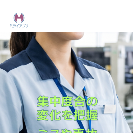
CONCEPT
AIが社会や仕事を変える時代
に、
人が本来の力を発揮するため
に
AIが多くの知的業務を担う時代になっても、
繊細な作業、ひらめき、人間力など、人だから
こそ価値を生み出せる仕事は残ります。